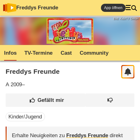
Freddys Freunde
App öffnen
Bild: KidsTV GmbH
Infos
TV-Termine
Cast
Community
Freddys Freunde
A
2009–
Kinder/Jugend
Erhalte Neuigkeiten zu
Freddys Freunde
direkt