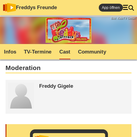
Freddys Freunde
App öffnen
Bild: KidsTV GmbH
Infos
TV-Termine
Cast
Community
Moderation
Freddy Gigele