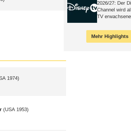
2026/​27: Der D
Channel wird a
TV erwachsene
Mehr Highlights
SA
1974)
r
(
USA
1953)