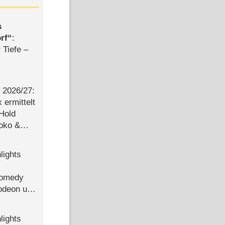
s
rf
:
 Tiefe –
2026/​27:
ermittelt
 Hold
Joko &
Urlaub
lights
Comedy
lodeon und
lights