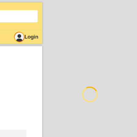
Login