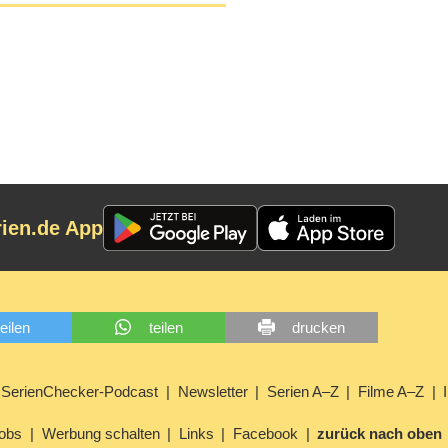
rien.de App
teilen
teilen
drucken
SerienChecker-Podcast
Newsletter
Serien A–Z
Filme A–Z
obs
Werbung schalten
Links
Facebook
zurück nach oben