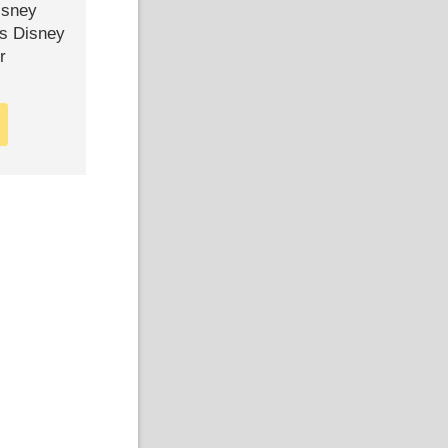
isney
ls Disney
r