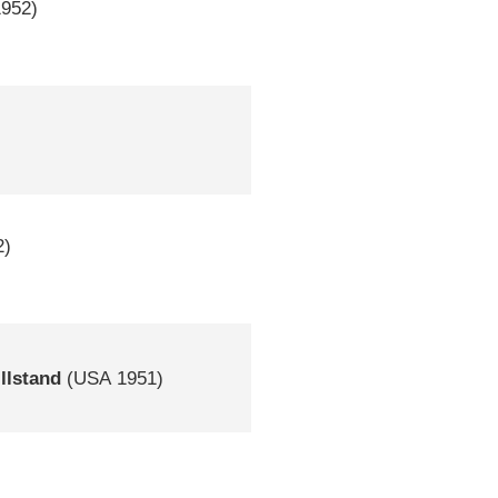
952)
)
2)
llstand
(
USA
1951)