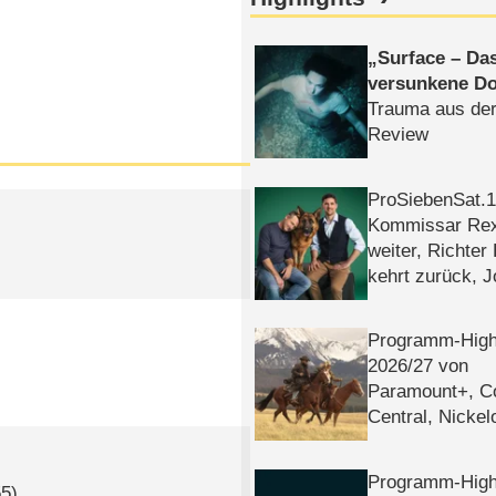
Surface – Da
versunkene Do
Trauma aus der
Review
ProSiebenSat.1 
Kommissar Rex 
weiter, Richter
kehrt zurück, 
Klaas machen 
Programm-High
2026/​27 von
Paramount+, 
Central, Nicke
WELT
Programm-High
55)