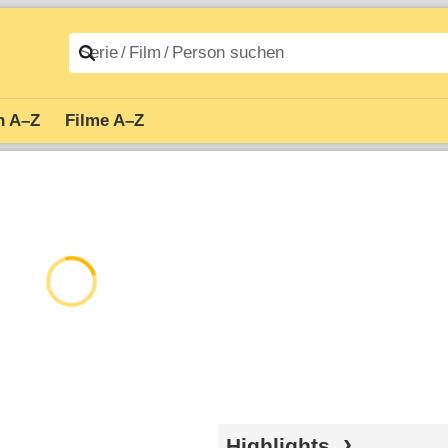
n A–Z
Filme A–Z
Highlights