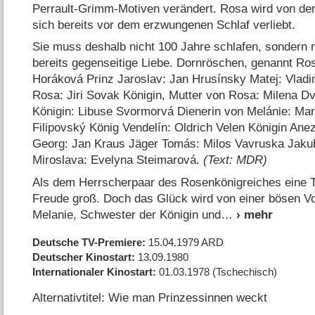
Perrault-Grimm-Motiven verändert. Rosa wird von dem
sich bereits vor dem erzwungenen Schlaf verliebt.
Sie muss deshalb nicht 100 Jahre schlafen, sondern n
bereits gegenseitige Liebe. Dornröschen, genannt Ro
Horáková Prinz Jaroslav: Jan Hrusínsky Matej: Vladi
Rosa: Jiri Sovak Königin, Mutter von Rosa: Milena D
Königin: Libuse Svormorvá Dienerin von Melánie: Mar
Filipovský König Vendelín: Oldrich Velen Königin Ane
Georg: Jan Kraus Jäger Tomás: Milos Vavruska Jaku
Miroslava: Evelyna Steimarová.
(Text: MDR)
Als dem Herrscherpaar des Rosenkönigreiches eine To
Freude groß. Doch das Glück wird von einer bösen V
Melanie, Schwester der Königin und
Deutsche TV-Premiere
15.04.1979
ARD
Deutscher Kinostart
13.09.1980
Internationaler Kinostart
01.03.1978
(Tschechisch)
Alternativtitel: Wie man Prinzessinnen weckt