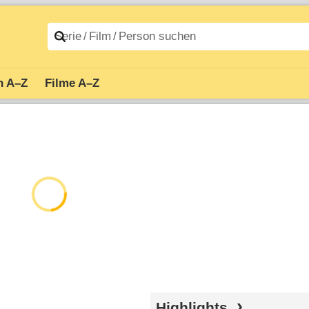
n A–Z
Filme A–Z
Highlights