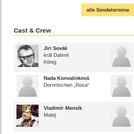
alle Sendetermine
Cast & Crew
Jiri Sovák
král Dalimil
König
Nada Konvalinková
Dornröschen „Rosa“
Vladimír Mensík
Matej