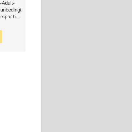
-Adult-
t unbedingt
rspricht –