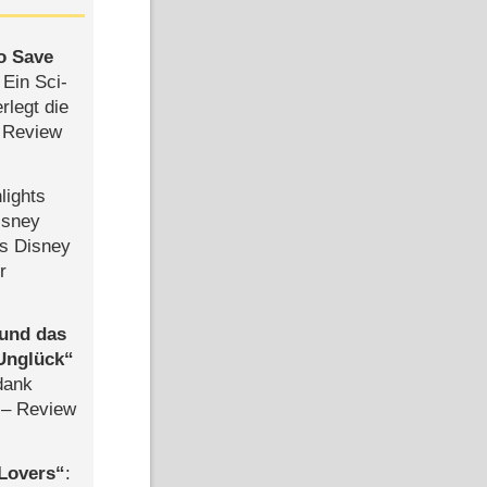
to Save
: Ein Sci-
rlegt die
 Review
lights
isney
ls Disney
r
 und das
Unglück
dank
– Review
Lovers
: