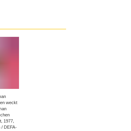
man
nen weckt
man
schen
, 1977,
 /​ DEFA-