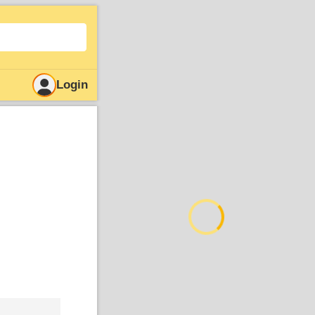
Login