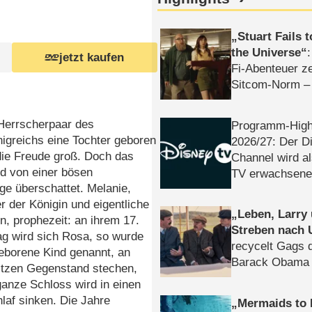
Stuart Fails 
the Universe
jetzt kaufen
Fi-Abenteuer ze
Sitcom-Norm –
Herrscherpaar des
Programm-High
igreichs eine Tochter geboren
2026/​27: Der D
 die Freude groß. Doch das
Channel wird a
d von einer bösen
TV erwachsene
e überschattet. Melanie,
 der Königin und eigentliche
Leben, Larry
n, prophezeit: an ihrem 17.
Streben nach 
ag wird sich Rosa, so wurde
recycelt Gags 
eborene Kind genannt, an
Barack Obama 
itzen Gegenstand stechen,
anze Schloss wird in einen
hlaf sinken. Die Jahre
Mermaids to 