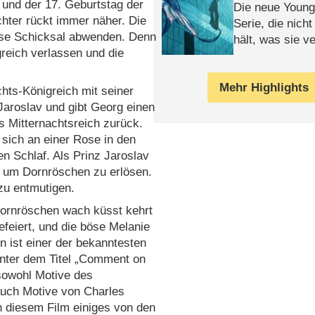
und der 17. Geburtstag der
Die neue Young
hter rückt immer näher. Die
Serie, die nich
böse Schicksal abwenden. Denn
hält, was sie ve
reich verlassen und die
Review
Mehr Highlights
hts-Königreich mit seiner
 Jaroslav und gibt Georg einen
ns Mitternachtsreich zurück.
sich an einer Rose in den
en Schlaf. Als Prinz Jaroslav
uf, um Dornröschen zu erlösen.
zu entmutigen.
 Dornröschen wach küsst kehrt
efeiert, und die böse Melanie
n ist einer der bekanntesten
unter dem Titel „Comment on
 sowohl Motive des
uch Motive von Charles
in diesem Film einiges von den