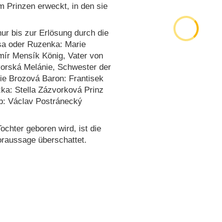
 Prinzen erweckt, in den sie
ur bis zur Erlösung durch die
sa oder Ruzenka: Marie
mír Mensík König, Vater von
vorská Melánie, Schwester der
ie Brozová Baron: Frantisek
zka: Stella Zázvorková Prinz
b: Václav Postránecký
chter geboren wird, ist die
oraussage überschattet.