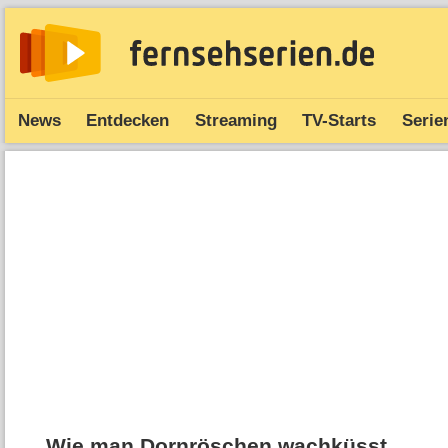
News
Entdecken
Streaming
TV-Starts
Serie
Wie man Dornröschen wachküsst