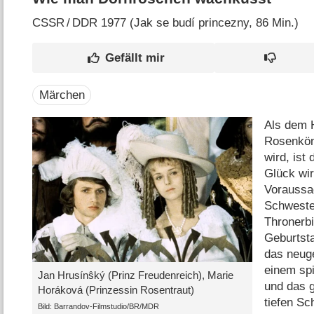
CSSR
/
DDR
1977 (Jak se budí princezny‎, 86 Min.)
Märchen
Als dem 
Rosenkön
wird, ist
Glück wir
Voraussag
Schwester
Thronerbi
Geburtst
das neug
einem sp
Jan Hrusínŝký (Prinz Freudenreich), Marie
und das g
Horáková (Prinzessin Rosentraut)
tiefen Sc
Bild: Barrandov-Filmstudio/​BR/​MDR