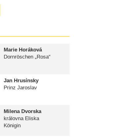
Marie Horáková
Dornröschen „Rosa“
Jan Hrusínsky
Prinz Jaroslav
Milena Dvorska
královna Eliska
Königin