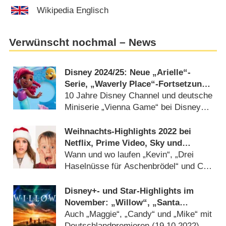
Wikipedia Englisch
Verwünscht nochmal – News
Disney 2024/​25: Neue „Arielle“-
Serie, „Waverly Place“-Fortsetzung
und weitere Marvel-Serien
10 Jahre Disney Channel und deutsche
Miniserie „Vienna Game“ bei Disney+
(
13.06.2024
)
Weihnachts-Highlights 2022 bei
Netflix, Prime Video, Sky und
Disney+
Wann und wo laufen „Kevin“, „Drei
Haselnüsse für Aschenbrödel“ und Co?
(
11.12.2022
)
Disney+- und Star-Highlights im
November: „Willow“, „Santa
Clause“ und „The Patient“
Auch „Maggie“, „Candy“ und „Mike“ mit
Deutschlandpremieren (
19.10.2022
)