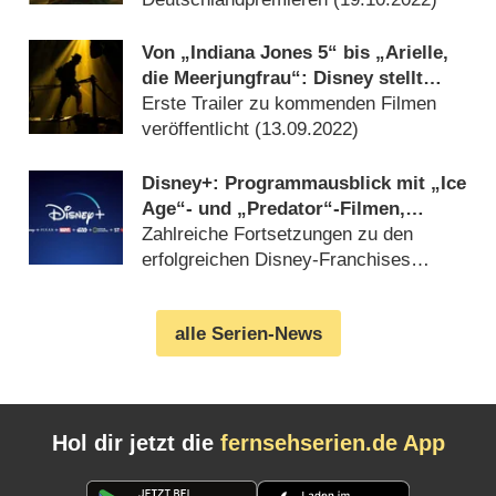
Von „Indiana Jones 5“ bis „Arielle,
die Meerjungfrau“: Disney stellt
neue Filme auf der D23 Expo vor
Erste Trailer zu kommenden Filmen
veröffentlicht (
13.09.2022
)
Disney+: Programmausblick mit „Ice
Age“- und „Predator“-Filmen,
„Willow“-Cast
Zahlreiche Fortsetzungen zu den
erfolgreichen Disney-Franchises
bestätigt (
15.11.2021
)
alle Serien-News
Hol dir jetzt die
fernsehserien.de App