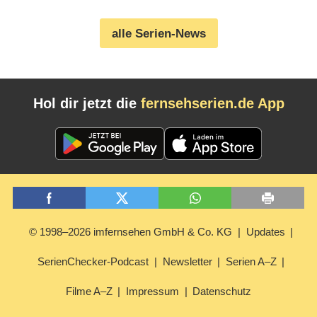
alle Serien-News
Hol dir jetzt die
fernsehserien.de App
© 1998–2026 imfernsehen GmbH & Co. KG
Updates
SerienChecker-Podcast
Newsletter
Serien A–Z
Filme A–Z
Impressum
Datenschutz