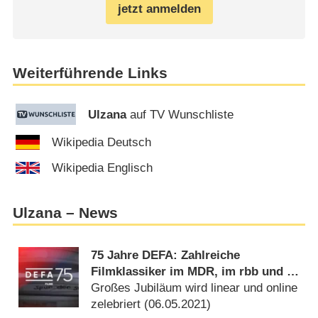
jetzt anmelden
Weiterführende Links
Ulzana
auf TV Wunschliste
Wikipedia Deutsch
Wikipedia Englisch
Ulzana – News
75 Jahre DEFA: Zahlreiche
Filmklassiker im MDR, im rbb und in
der ARD Mediathek
Großes Jubiläum wird linear und online
zelebriert (
06.05.2021
)