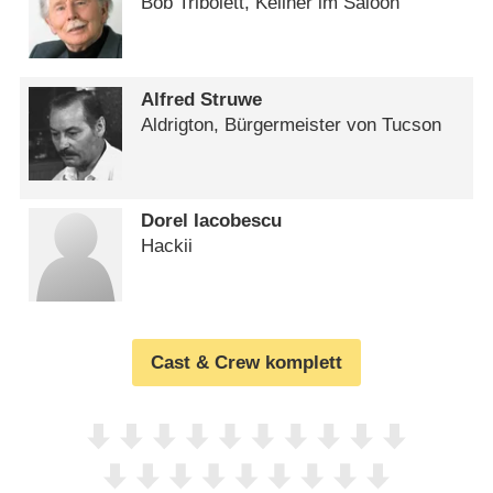
Bob Tribolett, Kellner im Saloon
Alfred Struwe
Aldrigton, Bürgermeister von Tucson
Dorel Iacobescu
Hackii
Cast & Crew komplett