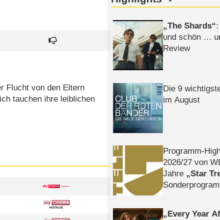
The Shards
:
und schön … un
Review
r Flucht von den Eltern
Die 9 wichtigst
ich tauchen ihre leiblichen
im August
Programm-High
2026/​27 von W
Jahre
Star Tr
Sonderprogra
Die Helgolän
Every Year Af