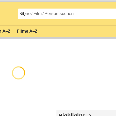
n A–Z
Filme A–Z
Highlights