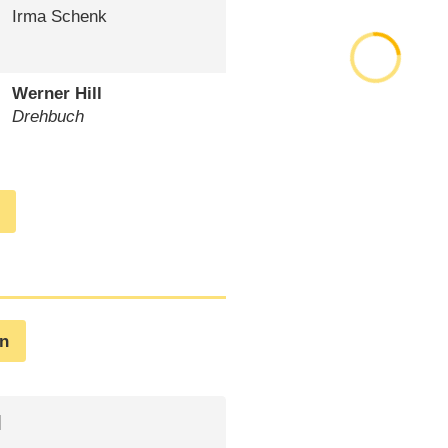
Irma Schenk
Werner Hill
Drehbuch
en
l