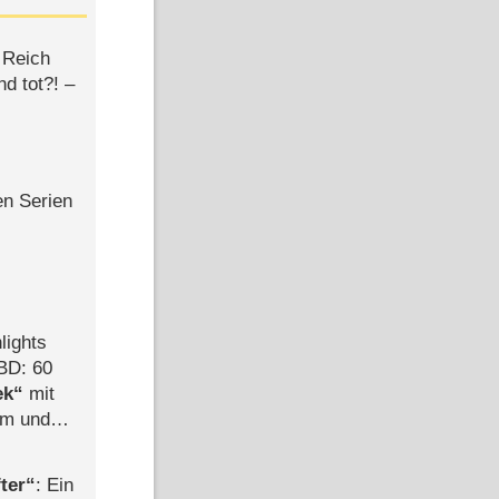
 Reich
d tot?! –
en Serien
lights
BD: 60
ek
mit
mm und
der
ter
: Ein