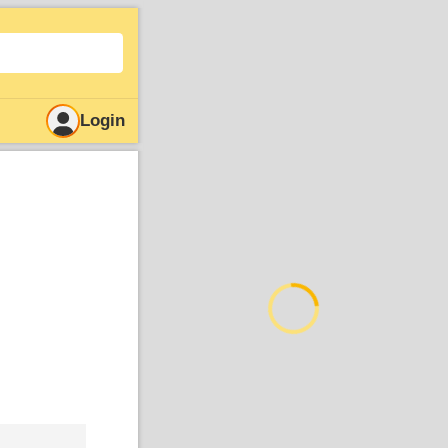
Login