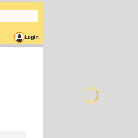
Login