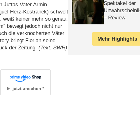
Spektakel der
n Juttas Vater Armin
Unwahrscheinli
iguel Herz-Kestranek) schwelt
– Review
ht, weiß keiner mehr so genau.
lm“ bewegt jedoch nicht nur
ch die verknöcherten Väter
Mehr Highlights
ory bringt Florian seine
ück der Zeitung.
(Text: SWR)
jetzt ansehen