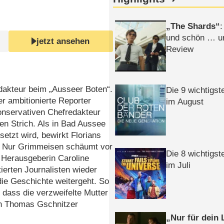
The Shards
:
und schön … un
jetzt ansehen
Review
redakteur beim „Ausseer Boten“.
Die 9 wichtigst
r ambitionierte Reporter
im August
konservativen Chefredakteur
n Strich. Als in Bad Aussee
etzt wird, bewirkt Florians
n. Nur Grimmeisen schäumt vor
Die 8 wichtigst
e Herausgeberin Caroline
im Juli
tierten Journalisten wieder
 die Geschichte weitergeht. So
, dass die verzweifelte Mutter
gen Thomas Gschnitzer
Nur für dein