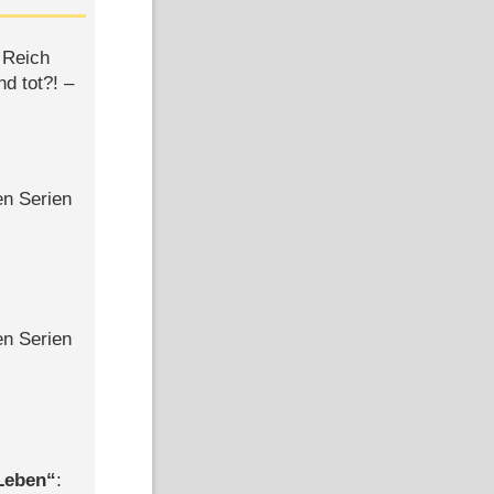
 Reich
d tot?! –
en Serien
en Serien
 Leben
: