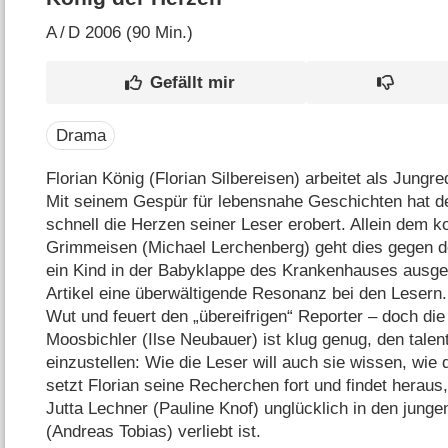
A
/
D
2006 (90 Min.)
Drama
Florian König (Florian Silbereisen) arbeitet als Jung
Mit seinem Gespür für lebensnahe Geschichten hat de
schnell die Herzen seiner Leser erobert. Allein dem 
Grimmeisen (Michael Lerchenberg) geht dies gegen de
ein Kind in der Babyklappe des Krankenhauses ausges
Artikel eine überwältigende Resonanz bei den Leser
Wut und feuert den „übereifrigen“ Reporter – doch di
Moosbichler (Ilse Neubauer) ist klug genug, den talen
einzustellen: Wie die Leser will auch sie wissen, wie
setzt Florian seine Recherchen fort und findet heraus
Jutta Lechner (Pauline Knof) unglücklich in den jun
(Andreas Tobias) verliebt ist.