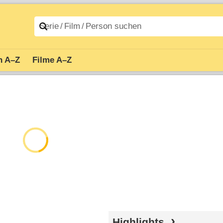
n A–Z
Filme A–Z
Highlights