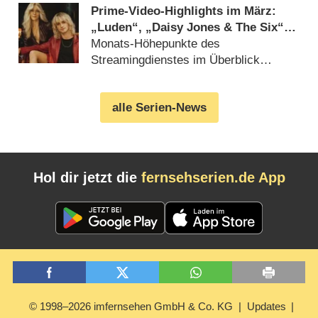
Prime-Video-Highlights im März:
„Luden“, „Daisy Jones & The Six“,
„Die Gabe“ und „The Flash“
Monats-Höhepunkte des
Streamingdienstes im Überblick
(
28.02.2023
)
alle Serien-News
Hol dir jetzt die
fernsehserien.de App
© 1998–2026 imfernsehen GmbH & Co. KG
Updates