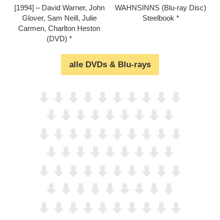
[1994] – David Warner, John
WAHNSINNS (Blu-ray Disc)
Glover, Sam Neill, Julie
Steelbook
Carmen, Charlton Heston
(DVD)
alle DVDs & Blu-rays