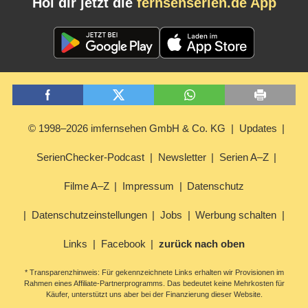
Hol dir jetzt die
fernsehserien.de App
© 1998–2026 imfernsehen GmbH & Co. KG
Updates
SerienChecker-Podcast
Newsletter
Serien A–Z
Filme A–Z
Impressum
Datenschutz
Datenschutzeinstellungen
Jobs
Werbung schalten
Links
Facebook
zurück nach oben
* Transparenzhinweis: Für gekennzeichnete Links erhalten wir Provisionen im
Rahmen eines Affiliate-Partnerprogramms. Das bedeutet keine Mehrkosten für
Käufer, unterstützt uns aber bei der Finanzierung dieser Website.