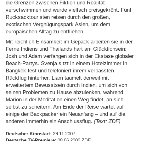
die Grenzen zwischen Fiktion und Realität
verschwimmen und wurde vielfach preisgekrönt. Fünf
Rucksacktouristen reisen durch den großen,
exotischen Vergnügungspark Asien, um dem
europäischen Alltag zu entfliehen.
Mit reichlich Einsamkeit im Gepäck arbeiten sie in der
Ferne Indiens und Thailands hart am Glücklichsein:
Josh und Adam verfangen sich in der Ekstase globaler
Beach-Partys. Svenja sitzt in einem Hotelzimmer in
Bangkok fest und telefoniert ihrem verpassten
Rückflug hinterher. Liam taumelt derweil mit
erweitertem Bewusstsein durch Indien, um sich von
seinen Problemen zu Hause abzulenken, während
Marion in der Meditation einen Weg findet, an sich
selbst zu scheitern. Am Ende der Reise wartet auf
einige der Backpacker ein Neuanfang – und auf die
anderen immerhin ein Anschlussflug.
(Text: ZDF)
Deutscher Kinostart
29.11.2007
Deutsche TV-Premiere
08.06.2009
ZDF