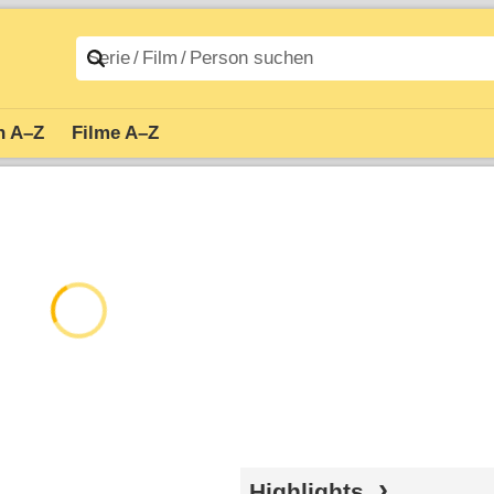
n A–Z
Filme A–Z
Highlights