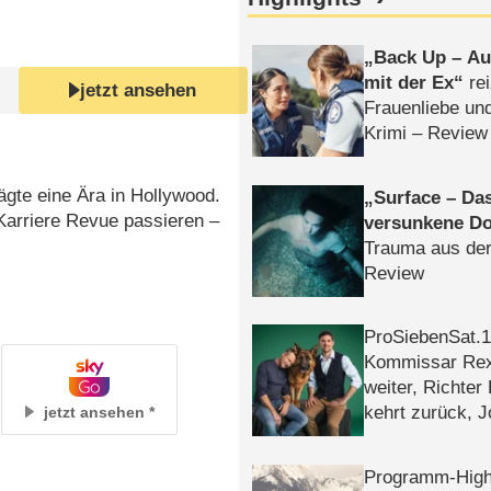
Back Up – Auf
mit der Ex
rei
jetzt ansehen
Frauenliebe un
Krimi – Review
ägte eine Ära in Hollywood.
Surface – Da
Karriere Revue passieren –
versunkene Do
Trauma aus der
Review
ProSiebenSat.1 
Kommissar Rex 
weiter, Richter
kehrt zurück, 
jetzt ansehen
Klaas machen 
Programm-High