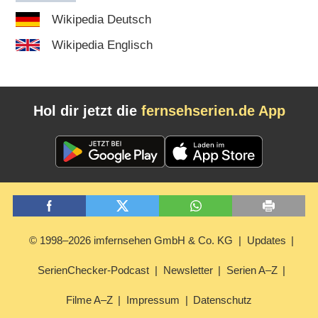
Wikipedia Deutsch
Wikipedia Englisch
Hol dir jetzt die
fernsehserien.de App
© 1998–2026 imfernsehen GmbH & Co. KG
Updates
SerienChecker-Podcast
Newsletter
Serien A–Z
Filme A–Z
Impressum
Datenschutz