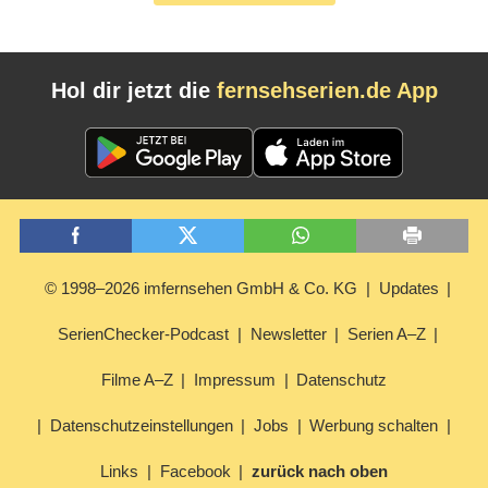
Hol dir jetzt die
fernsehserien.de App
© 1998–2026 imfernsehen GmbH & Co. KG
Updates
SerienChecker-Podcast
Newsletter
Serien A–Z
Filme A–Z
Impressum
Datenschutz
Datenschutzeinstellungen
Jobs
Werbung schalten
Links
Facebook
zurück nach oben