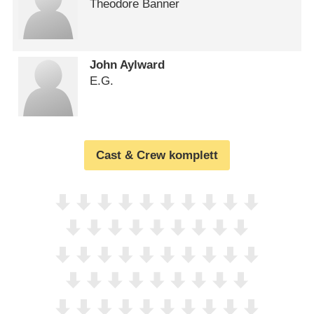
Theodore Banner
John Aylward
E.G.
Cast & Crew komplett