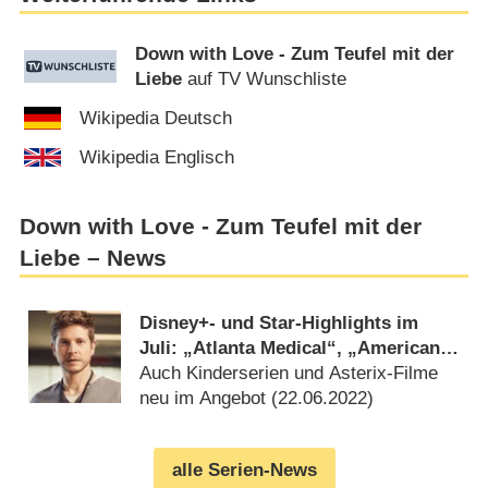
Down with Love - Zum Teufel mit der
Liebe
auf TV Wunschliste
Wikipedia Deutsch
Wikipedia Englisch
Down with Love - Zum Teufel mit der
Liebe – News
Disney+- und Star-Highlights im
Juli: „Atlanta Medical“, „American
Horror Story“ und „Abbott
Auch Kinderserien und Asterix-Filme
Elementary“
neu im Angebot (
22.06.2022
)
alle Serien-News