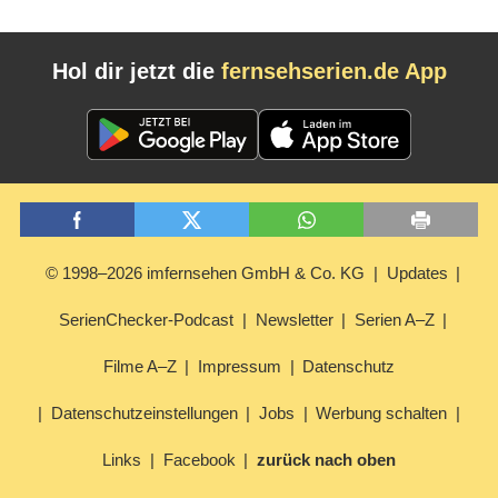
Hol dir jetzt die
fernsehserien.de App
© 1998–2026 imfernsehen GmbH & Co. KG
Updates
SerienChecker-Podcast
Newsletter
Serien A–Z
Filme A–Z
Impressum
Datenschutz
Datenschutzeinstellungen
Jobs
Werbung schalten
Links
Facebook
zurück nach oben