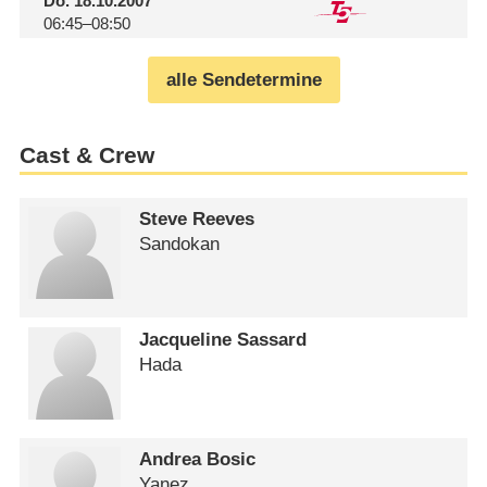
Do.
18.10.2007
06:45–08:50
alle Sendetermine
Cast & Crew
Steve Reeves
Sandokan
Jacqueline Sassard
Hada
Andrea Bosic
Yanez