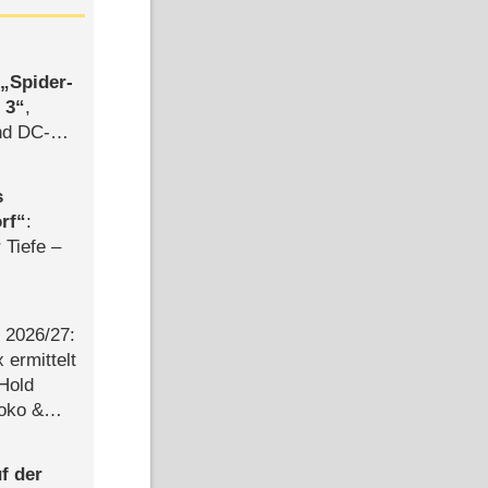
,
Spider-
 3
,
d DC-
ce
s
rf
:
 Tiefe –
2026/​27:
ermittelt
 Hold
Joko &
Urlaub
f der