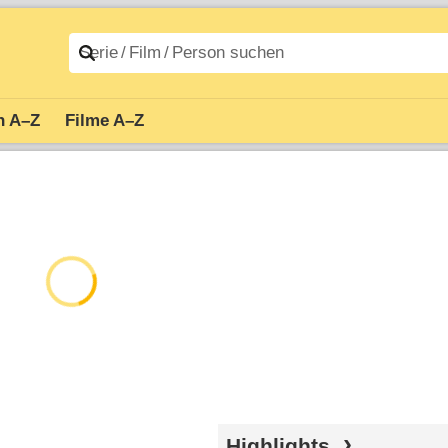
n A–Z
Filme A–Z
Highlights