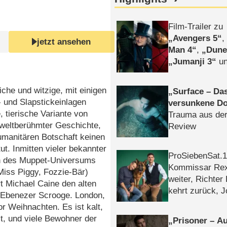
Film-Trailer zu
Avengers 5
jetzt ansehen
Man 4
,
Dune
Jumanji 3
un
Horror
Clayfa
eiche und witzige, mit einigen
Surface – Da
 und Slapstickeinlagen
versunkene Do
, tierische Variante von
Trauma aus der
 weltberühmter Geschichte,
Review
umanitären Botschaft keinen
ut. Inmitten vieler bekannter
ProSiebenSat.1 
n des Muppet-Universums
Kommissar Rex 
Miss Piggy, Fozzie-Bär)
weiter, Richter
t Michael Caine den alten
kehrt zurück, 
 Ebenezer Scrooge. London,
Klaas machen 
or Weihnachten. Es ist kalt,
t, und viele Bewohner der
Prisoner – Au