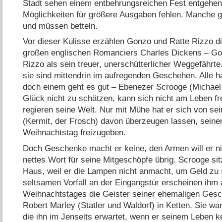
Stadt sehen einem entbehrungsreichen Fest entgehen, 
Möglichkeiten für größere Ausgaben fehlen. Manche g
und müssen betteln.
Vor dieser Kulisse erzählen Gonzo und Ratte Rizzo 
großen englischen Romanciers Charles Dickens – Gon
Rizzo als sein treuer, unerschütterlicher Weggefährte.
sie sind mittendrin im aufregenden Geschehen. Alle h
doch einem geht es gut – Ebenezer Scrooge (Michael 
Glück nicht zu schätzen, kann sich nicht am Leben f
regieren seine Welt. Nur mit Mühe hat er sich von se
(Kermit, der Frosch) davon überzeugen lassen, seine
Weihnachtstag freizugeben.
Doch Geschenke macht er keine, den Armen will er ni
nettes Wort für seine Mitgeschöpfe übrig. Scrooge sit
Haus, weil er die Lampen nicht anmacht, um Geld zu
seltsamen Vorfall an der Eingangstür erscheinen ih
Weihnachtstages die Geister seiner ehemaligen Gesc
Robert Marley (Statler und Waldorf) in Ketten. Sie w
die ihn im Jenseits erwartet, wenn er seinem Leben