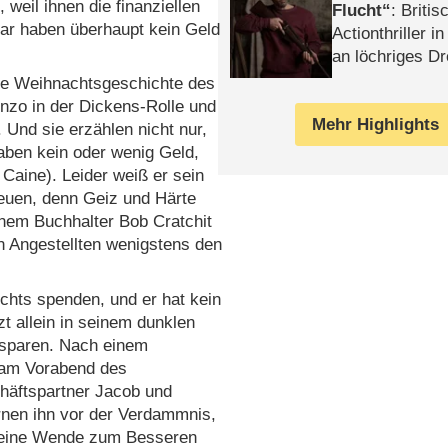
weil ihnen die finanziellen
Flucht
: Britis
ar haben überhaupt kein Geld
Actionthriller i
an löchriges D
gekettet – Rev
die Weihnachtsgeschichte des
zo in der Dickens-Rolle und
Mehr Highlights
 Und sie erzählen nicht nur,
aben kein oder wenig Geld,
Caine). Leider weiß er sein
reuen, denn Geiz und Härte
inem Buchhalter Bob Cratchit
n Angestellten wenigstens den
chts spenden, und er hat kein
zt allein in seinem dunklen
 sparen. Nach einem
m am Vorabend des
häftspartner Jacob und
arnen ihn vor der Verdammnis,
 keine Wende zum Besseren