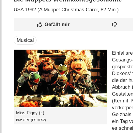
USA
1992 (A Muppet Christmas Carol‎, 82 Min.)
Musical
Einfallsr
Gesangs-
gespickte
Dickens’
die der h
Abbruch t
Gestalte
(Kermit, 
verkörper
Miss Piggy (r.)
Geizhals
Bild: ORF (FS1/​FS2)
ein Tag v
es schnei