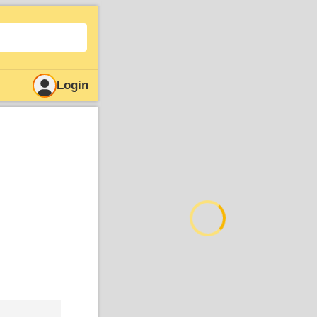
Login