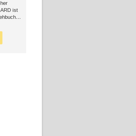
cher
n ARD ist
rehbuch
iew