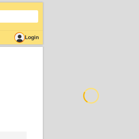
Login