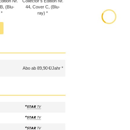
dition Nr.
Collector’s Edition Nr.
B, (Blu-
44, Cover C, (Blu-
ray)
Abo ab 89,90 €/Jahr