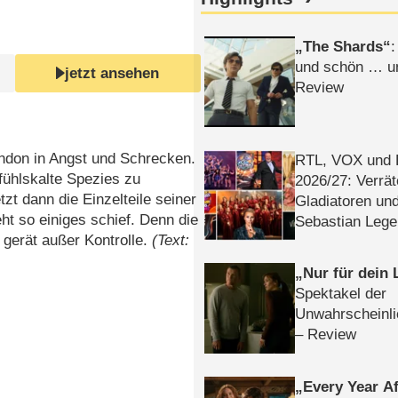
The Shards
:
und schön … un
jetzt ansehen
Review
ndon in Angst und Schrecken.
RTL, VOX und
efühlskalte Spezies zu
2026/​27: Verrät
t dann die Einzelteile seiner
Gladiatoren un
 so einiges schief. Denn die
Sebastian Lege
 gerät außer Kontrolle.
(Text:
Nur für dein
Spektakel der
Unwahrscheinli
– Review
Every Year Af