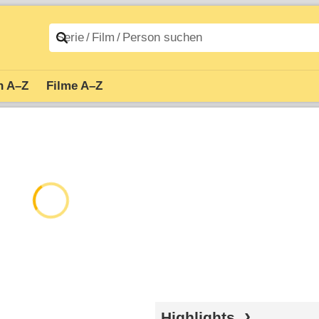
n A–Z
Filme A–Z
Highlights