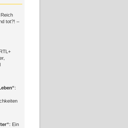
 Reich
d tot?! –
 RTL+
er,
d
 Leben
:
chkeiten
ter
: Ein