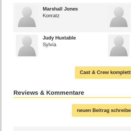
Marshall Jones
Konratz
Judy Huxtable
Sylvia
Cast & Crew komplett
Reviews & Kommentare
neuen Beitrag schreib