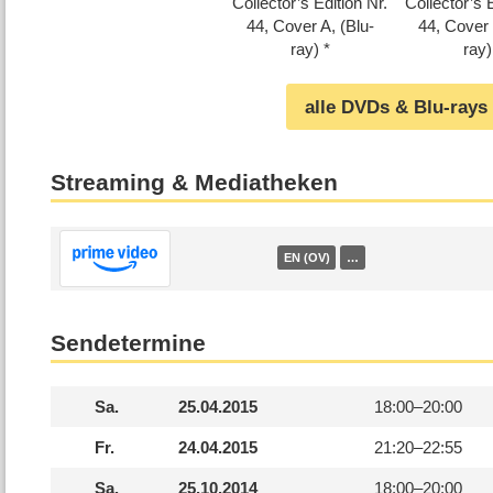
Collector’s Edition Nr.
Collector’s E
44, Cover A, (Blu-
44, Cover 
ray)
ray)
alle DVDs & Blu-rays
Streaming & Mediatheken
EN (OV)
…
Sendetermine
Sa.
25.04.2015
18:00–
20:00
Fr.
24.04.2015
21:20–
22:55
Sa.
25.10.2014
18:00–
20:00