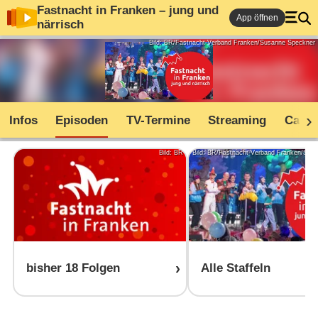
Fastnacht in Franken – jung und
App öffnen
närrisch
Bild: BR/Fastnacht-Verband Franken/Susanne Speckner
Infos
Episoden
TV-Termine
Streaming
Cast
Bild: BR
Bild: BR/Fastnacht-Verband Franken/Sus
bisher 18 Folgen
Alle Staffeln