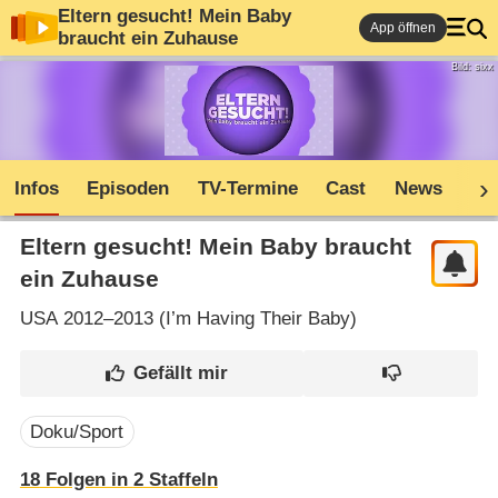
Eltern gesucht! Mein Baby
App öffnen
braucht ein Zuhause
Bild: sixx
Infos
Episoden
TV-Termine
Cast
News
Co
Eltern gesucht! Mein Baby braucht
ein Zuhause
USA
2012–2013 (
I’m Having Their Baby
)
Doku/Sport
18
Folgen in
2
Staffeln