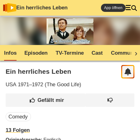
Ein herrliches Leben
App öffnen
Infos
Episoden
TV-Termine
Cast
Community
Ein herrliches Leben
USA
1971–1972 (
The Good Life
)
Comedy
13
Folgen
Originalsprache
Englisch