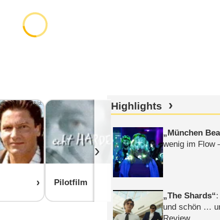
Bild:
Highlights
Bild:
München Bea
wenig im Flow 
›
Pilotfilm
Alle Staffel
The Shards
:
und schön … un
Review