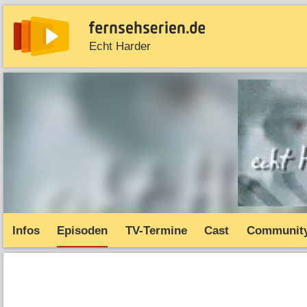
Echt Harder
News
Entdecken
Streaming
TV-Starts
Serie
Infos
Episoden
TV-Termine
Cast
Communit