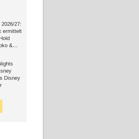
2026/​27:
ermittelt
 Hold
Joko &
Urlaub
lights
isney
ls Disney
r