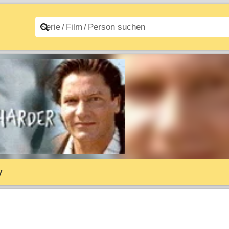
n A–Z
Filme A–Z
y