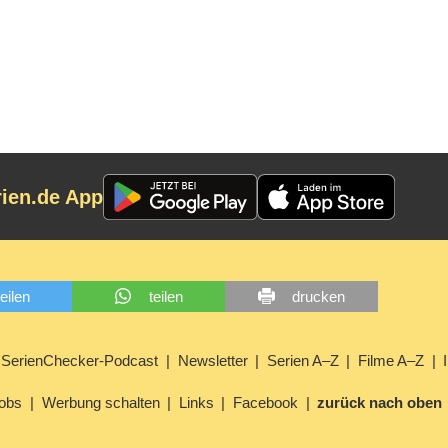
rien.de App
teilen
teilen
drucken
SerienChecker-Podcast
Newsletter
Serien A–Z
Filme A–Z
obs
Werbung schalten
Links
Facebook
zurück nach oben