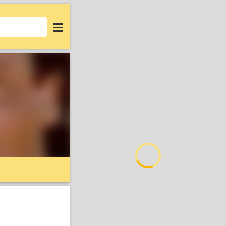
Login