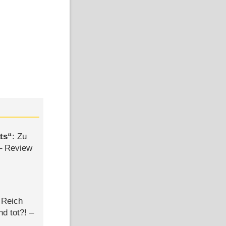
Bild:
ts
: Zu
– Review
n
 Reich
d tot?! –