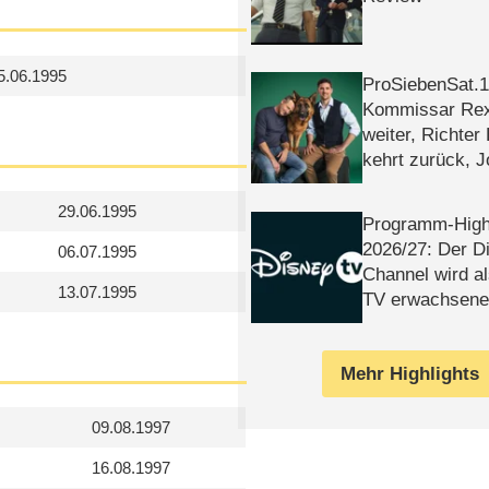
5.06.1995
ProSiebenSat.1 
Kommissar Rex 
weiter, Richter
kehrt zurück, 
Klaas machen 
29.06.1995
Programm-High
2026/​27: Der D
06.07.1995
Channel wird a
13.07.1995
TV erwachsene
Mehr Highlights
09.08.1997
16.08.1997