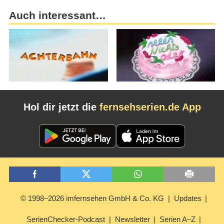
Auch interessant…
Hol dir jetzt die
fernsehserien.de App
© 1998–2026 imfernsehen GmbH & Co. KG
Updates
SerienChecker-Podcast
Newsletter
Serien A–Z