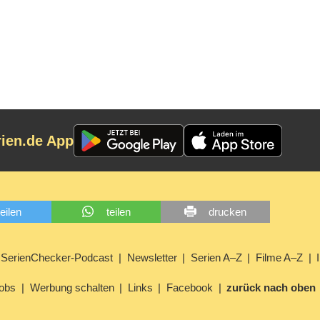
rien.de App
teilen
teilen
drucken
SerienChecker-Podcast
Newsletter
Serien A–Z
Filme A–Z
obs
Werbung schalten
Links
Facebook
zurück nach oben