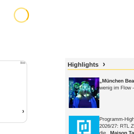
Bild:
Highlights
München Bea
wenig im Flow 
Programm-High
2026/​27: RTL Z
die
Maison T