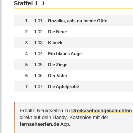
Staffel
1
1
1.
01
Rozalka, ach, du meine Güte
2
1.
02
Die Neue
3
1.
03
Klimek
4
1.
04
Ein blaues Auge
5
1.
05
Die Ziege
6
1.
06
Der Vater
7
1.
07
Die Apfelprobe
Erhalte Neuigkeiten zu
Dreikäsehochgeschichten
direkt auf dein Handy.
Kostenlos mit der
fernsehserien.de
App.