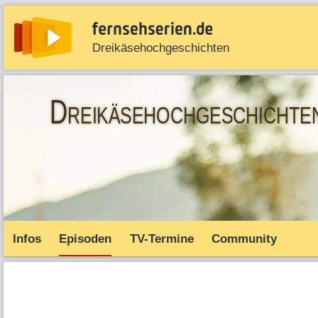
Dreikäsehochgeschichten
News
Entdecken
Streaming
TV-Starts
Serie
Dreikäsehochgeschichte
Infos
Episoden
TV-Termine
Community