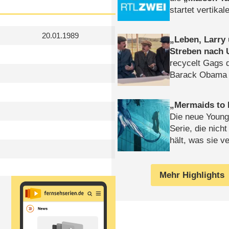
startet vertika
– Tag & Nacht
20.01.1989
Leben, Larry
Streben nach 
recycelt Gags 
Barack Obama 
Mermaids to 
Die neue Young
Serie, die nich
hält, was sie ve
Review
Mehr Highlights