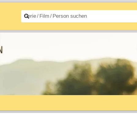
n A–Z
Filme A–Z
n