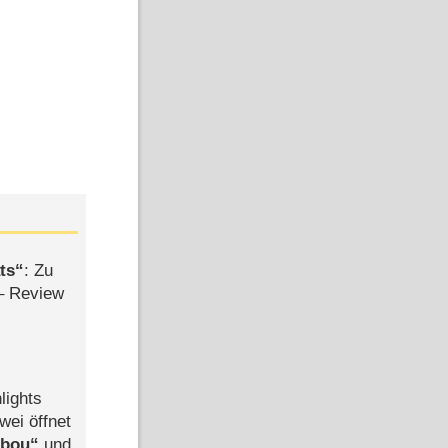
ts
: Zu
– Review
lights
wei öffnet
abou
und