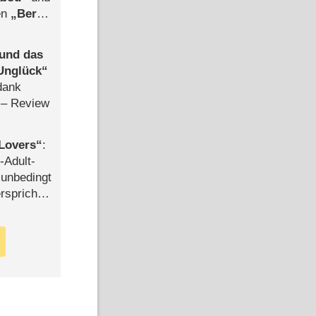
len
Berlin
-Ableger
 und das
Unglück
dank
– Review
Lovers
:
-Adult-
t unbedingt
rspricht –