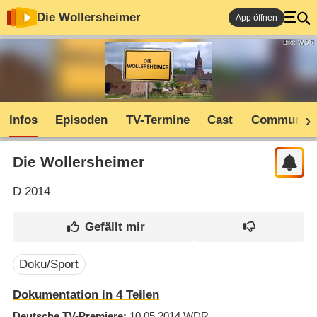
Die Wollersheimer
App öffnen
Bild: WDR
Infos
Episoden
TV-Termine
Cast
Community
Die Wollersheimer
D
2014
Doku/Sport
Dokumentation in 4 Teilen
Deutsche TV-Premiere
10.05.2014
WDR