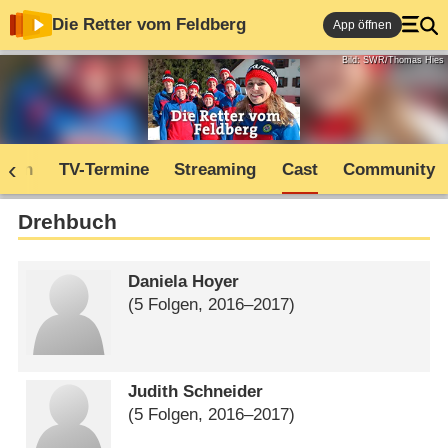
Die Retter vom Feldberg
App öffnen
Bild: SWR/Thomas Hies
oden
TV-Termine
Streaming
Cast
Community
Drehbuch
Daniela Hoyer
(5 Folgen, 2016⁠–⁠2017)
Judith Schneider
(5 Folgen, 2016⁠–⁠2017)