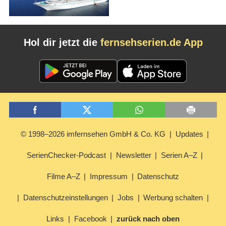
Hol dir jetzt die
fernsehserien.de App
© 1998–2026 imfernsehen GmbH & Co. KG
Updates
SerienChecker-Podcast
Newsletter
Serien A–Z
Filme A–Z
Impressum
Datenschutz
Datenschutzeinstellungen
Jobs
Werbung schalten
Links
Facebook
zurück nach oben