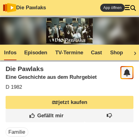
Die Pawlaks
App öffnen
Infos
Episoden
TV-Termine
Cast
Shop
Co
Die Pawlaks
Eine Geschichte aus dem Ruhrgebiet
D
1982
jetzt kaufen
Familie