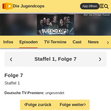
Die Jugendcops
App öffnen
Bild: Sat.1/Holger Rauner
Infos
Episoden
TV-Termine
Cast
News
Co
Staffel 1, Folge 7
Folge 7
Staffel 1
Deutsche TV-Premiere
ungesendet
Folge zurück
Folge weiter