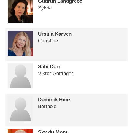
Gudrun Landgrebe
Sylvia
Ursula Karven
Christine
Sabi Dorr
Viktor Gottinger
Dominik Henz
Berthold
Sky du Mont