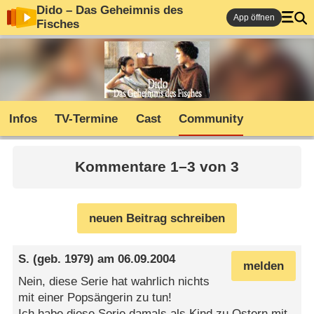
Dido – Das Geheimnis des
App öffnen
Fisches
Infos
TV-Termine
Cast
Community
Kommentare 1–3 von 3
neuen Beitrag schreiben
S.
(geb. 1979) am
06.09.2004
melden
Nein, diese Serie hat wahrlich nichts
mit einer Popsängerin zu tun!
Ich habe diese Serie damals als Kind zu Ostern mit