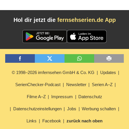
Hol dir jetzt die
fernsehserien.de App
© 1998–2026 imfernsehen GmbH & Co. KG
Updates
SerienChecker-Podcast
Newsletter
Serien A–Z
Filme A–Z
Impressum
Datenschutz
Datenschutzeinstellungen
Jobs
Werbung schalten
Links
Facebook
zurück nach oben