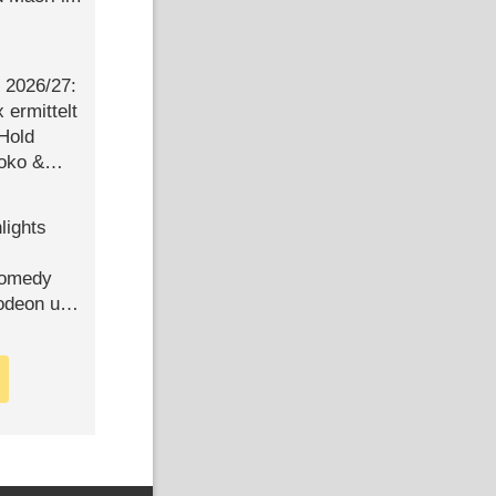
2026/​27:
ermittelt
 Hold
Joko &
Urlaub
lights
Comedy
lodeon und