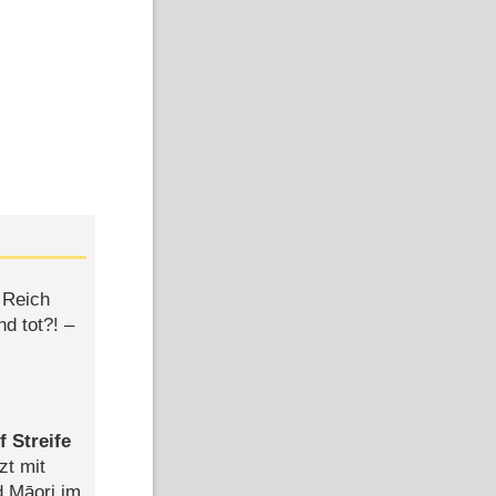
 Reich
d tot?! –
 Streife
zt mit
d Māori im