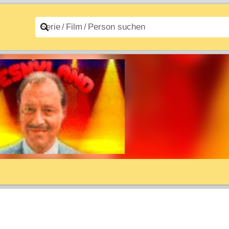
n A–Z
Filme A–Z