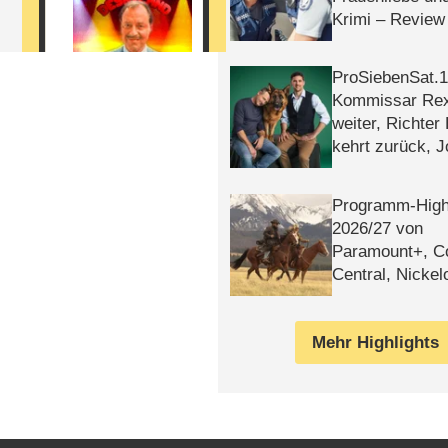
Krimi – Review
ProSiebenSat.1 
Kommissar Rex 
weiter, Richter
kehrt zurück, 
Klaas machen 
Programm-High
2026/​27 von
Paramount+, 
Central, Nicke
WELT
Mehr Highlights