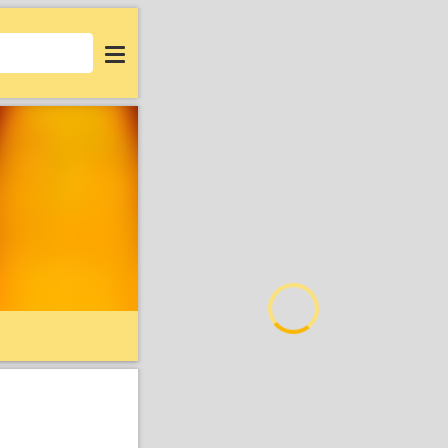
Login