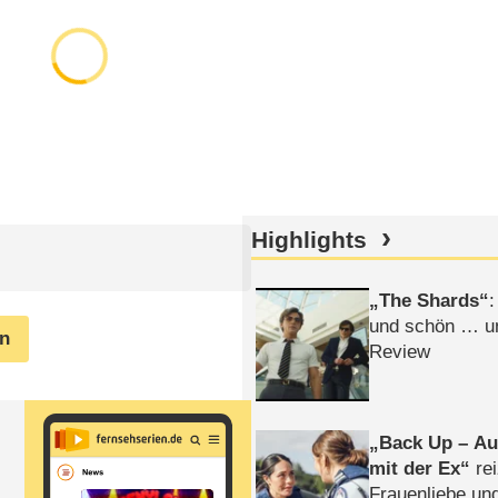
Highlights
The Shards
:
und schön … un
en
Review
Back Up – Auf
mit der Ex
rei
Frauenliebe un