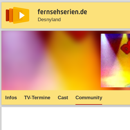
Desnyland
News
Entdecken
Streaming
TV-Starts
Serie
Infos
TV-Termine
Cast
Community