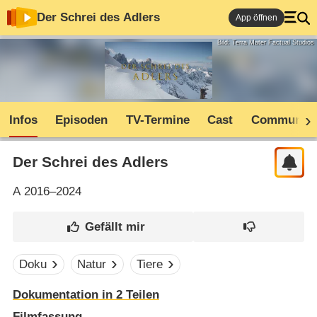
Der Schrei des Adlers
App öffnen
Bild: Terra Mater Factual Studios
Infos
Episoden
TV-Termine
Cast
Community
Der Schrei des Adlers
A
2016–2024
Doku
Natur
Tiere
Dokumentation in 2 Teilen
Filmfassung