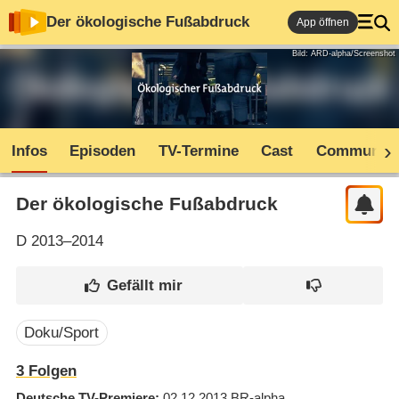
Der ökologische Fußabdruck
App öffnen
Bild: ARD-alpha/Screenshot
Infos
Episoden
TV-Termine
Cast
Community
Der ökologische Fußabdruck
D
2013–2014
Doku/Sport
3
Folgen
Deutsche TV-Premiere
02.12.2013
BR-alpha