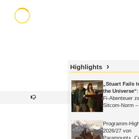
Highlights
Stuart Fails 
the Universe
Fi-Abenteuer ze
Sitcom-Norm –
Programm-High
2026/​27 von
Paramount+, 