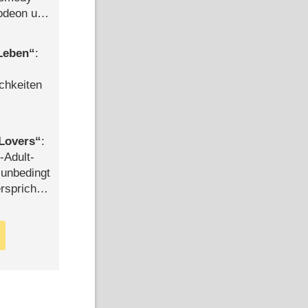
lodeon und
 Leben
:
chkeiten
Lovers
:
-Adult-
t unbedingt
rspricht –