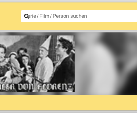
n A–Z
Filme A–Z