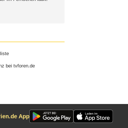
iste
z bei tvforen.de
rien.de App