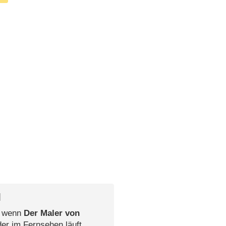
l
, wenn
Der Maler von
der im Fernsehen läuft.