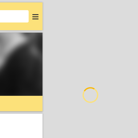
Login