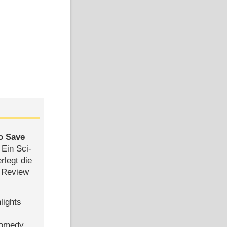
to Save
: Ein Sci-
rlegt die
 Review
lights
Comedy