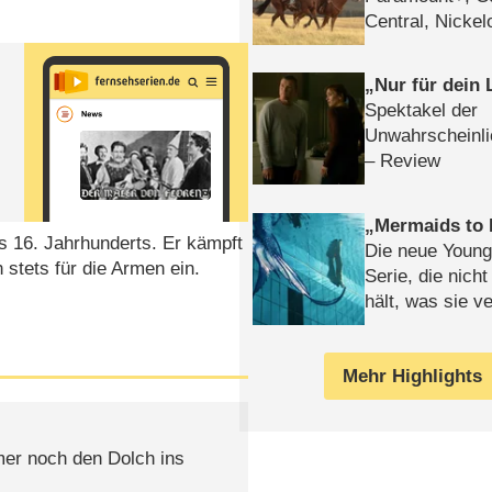
Central, Nicke
WELT
Nur für dein
Spektakel der
Unwahrscheinli
– Review
Mermaids to 
s 16. Jahrhunderts. Er kämpft
Die neue Young
 stets für die Armen ein.
Serie, die nich
hält, was sie ve
Review
Mehr Highlights
mer noch den Dolch ins