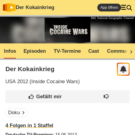
Der Kokainkrieg
App öffnen
Bild: National Geographic Channel
Infos
Episoden
TV-Termine
Cast
Community
Der Kokainkrieg
USA
2012 (
Inside Cocaine Wars
)
Doku
4
Folgen in
1
Staffel
Deutsche TV-Premiere
15.06.2013