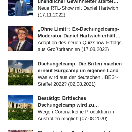
unendlicher Gewinnleiter startet
noch in diesem Jahr
Neue RTL-Show mit Daniel Hartwich
(
17.11.2022
)
„Ohne Limit“: Ex-Dschungelcamp-
Moderator Daniel Hartwich erhält
neue RTL-Show
Adaption des neuen Quizshow-Erfolgs
aus Großbritannien (
17.08.2022
)
Dschungelcamp: Die Briten machen
erneut Burgcamp im eigenen Land
Was wird aus der deutschen „IBES“-
Staffel 2022? (
02.08.2021
)
Bestätigt: Britisches
Dschungelcamp wird zu
Burgruinencamp im eigenen Land
Wegen Corona keine Produktion in
Australien möglich (
07.08.2020
)