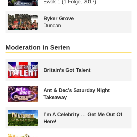
Ewok 1
(1 Folge, 2017)
Byker Grove
Duncan
Moderation in Serien
Britain’s Got Talent
Ant & Dec’s Saturday Night
Takeaway
I’m A Celebrity … Get Me Out Of
Here!