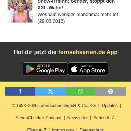
Show-Irrsinn: Sender, stoppt den
XXL-Wahn!
Weshalb weniger manchmal mehr ist
(
29.08.2018
)
Hol dir jetzt die
fernsehserien.de App
© 1998–2026 imfernsehen GmbH & Co. KG
Updates
SerienChecker-Podcast
Newsletter
Serien A–Z
Filme A–Z
Impressum
Datenschutz