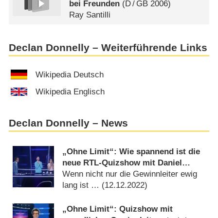
bei Freunden
(
D
/
GB
2006)
Ray Santilli
Declan Donnelly – Weiterführende Links
Wikipedia Deutsch
Wikipedia Englisch
Declan Donnelly – News
„Ohne Limit“: Wie spannend ist die
neue RTL-Quizshow mit Daniel
Hartwich? – Review
Wenn nicht nur die Gewinnleiter ewig
lang ist … (
12.12.2022
)
„Ohne Limit“: Quizshow mit