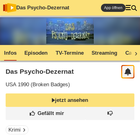
Das Psycho-Dezernat
App öffnen
Infos
Episoden
TV-Termine
Streaming
Cast
Das Psycho-Dezernat
USA
1990 (
Broken Badges
)
jetzt ansehen
Krimi