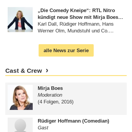
„Die Comedy Kneipe“: RTL Nitro
kündigt neue Show mit Mirja Boes
und Gästen an
Karl Dall, Rüdiger Hoffmann, Hans
Werner Olm, Mundstuhl und Co.
(
22.03.2016
)
alle News zur Serie
Cast & Crew
Mirja Boes
Moderation
(4 Folgen, 2016)
Rüdiger Hoffmann (Comedian)
Gast