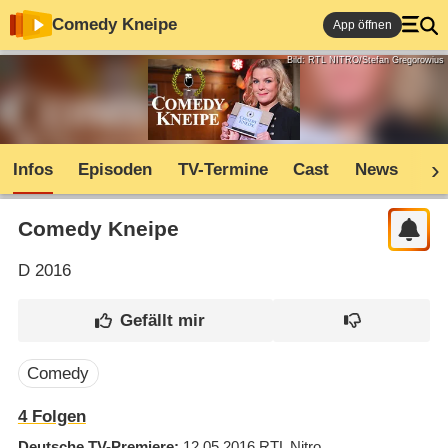
Comedy Kneipe
App öffnen
Bild: RTL NITRO/Stefan Gregorowius
Infos
Episoden
TV-Termine
Cast
News
Co
Comedy Kneipe
D
2016
Comedy
4
Folgen
Deutsche TV-Premiere
12.05.2016
RTL Nitro