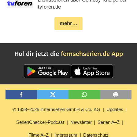
tvforen.de
mehr…
Hol dir jetzt die
fernsehserien.de App
© 1998–2026 imfernsehen GmbH & Co. KG
Updates
SerienChecker-Podcast
Newsletter
Serien A–Z
Filme A–Z
Impressum
Datenschutz