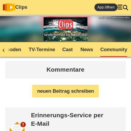
Clips
App öffnen
Bild: SWR/televisionvideo
Episoden
TV-Termine
Cast
News
Community
Kommentare
neuen Beitrag schreiben
Erinnerungs-Service per
E-Mail