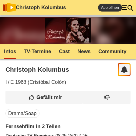
Christoph Kolumbus
App öffnen
Infos
TV-Termine
Cast
News
Community
Christoph Kolumbus
I
/
E
1968 (
Cristóbal Colón
)
Drama/Soap
Fernsehfilm in 2 Teilen
Deutsche TV-Premiere
08.05.1970
ZDF