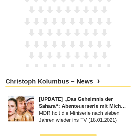
Christoph Kolumbus – News
[UPDATE] „Das Geheimnis der
Sahara“: Abenteuerserie mit Michael
York wird wiederholt
MDR holt die Miniserie nach sieben
Jahren wieder ins TV (
18.01.2021
)