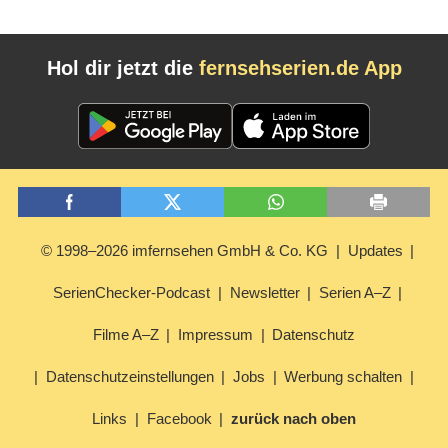
Hol dir jetzt die
fernsehserien.de App
© 1998–2026 imfernsehen GmbH & Co. KG
Updates
SerienChecker-Podcast
Newsletter
Serien A–Z
Filme A–Z
Impressum
Datenschutz
Datenschutzeinstellungen
Jobs
Werbung schalten
Links
Facebook
zurück nach oben