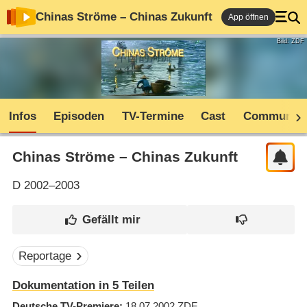
Chinas Ströme – Chinas Zukunft
App öffnen
Bild: ZDF
Infos
Episoden
TV-Termine
Cast
Community
Chinas Ströme – Chinas Zukunft
D
2002–2003
Reportage
Dokumentation in 5 Teilen
Deutsche TV-Premiere
18.07.2002
ZDF