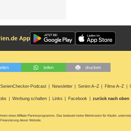
rien.de App
teilen
teilen
drucken
SerienChecker-Podcast
Newsletter
Serien A–Z
Filme A–Z
obs
Werbung schalten
Links
Facebook
zurück nach oben
men eines Affiliate-Partnerprogramms. Das bedeutet keine Mehrkosten für Käufer, unterstüt
Finanzierung dieser Website.