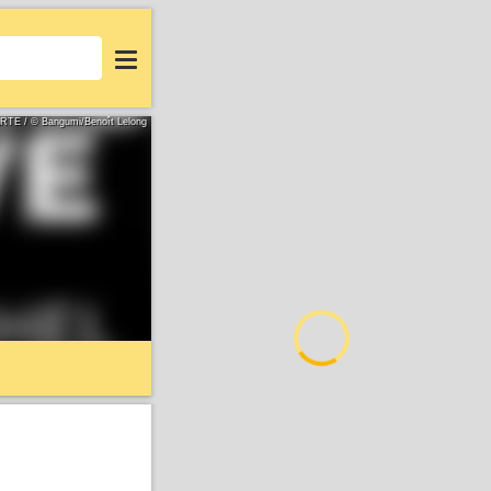
Login
ARTE / © Bangumi/Benoît Lelong