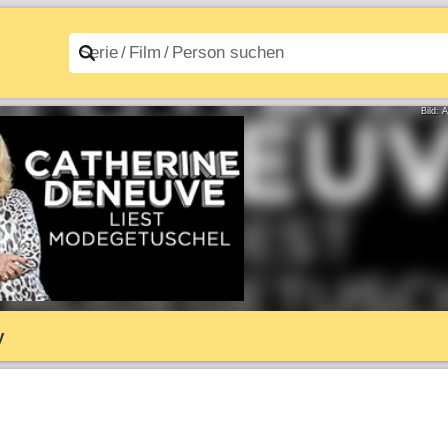
n A–Z
Filme A–Z
Bild: 
y