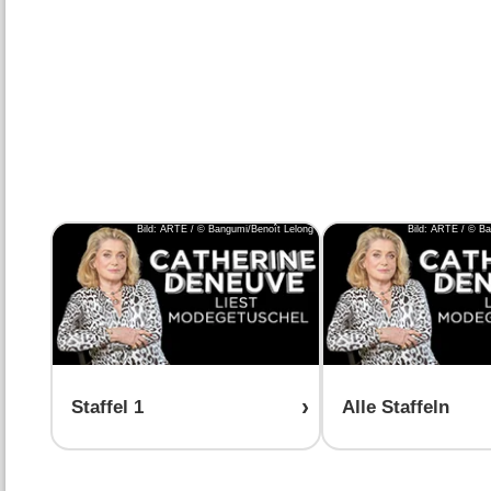
Bild: ARTE / © Bangumi/Benoît Lelong
Bild: ARTE / © Ba
Staffel 1
Alle Staffeln