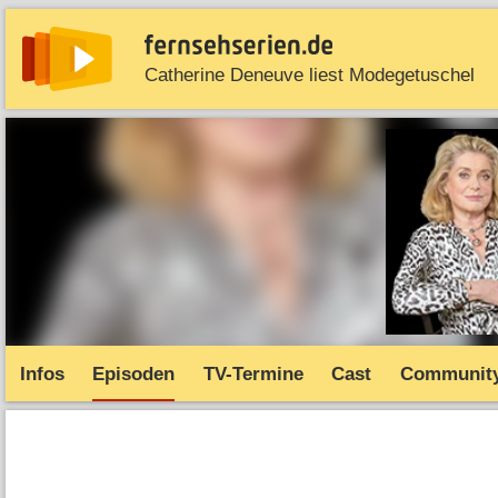
Catherine Deneuve liest Modegetuschel
News
Entdecken
Streaming
TV-Starts
Serie
Infos
Episoden
TV-Termine
Cast
Communit