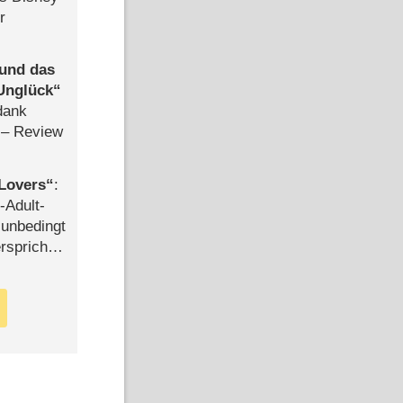
r
 und das
Unglück
dank
– Review
Lovers
:
-Adult-
t unbedingt
rspricht –