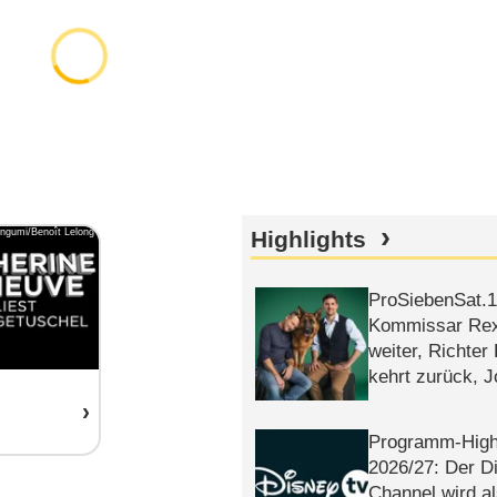
ngumi/Benoît Lelong
Highlights
ProSiebenSat.1 
Kommissar Rex 
weiter, Richter
kehrt zurück, 
Klaas machen 
Programm-High
2026/​27: Der D
Channel wird a