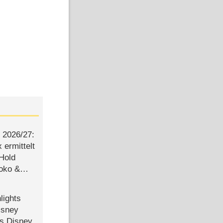
2026/​27:
ermittelt
 Hold
Joko &
Urlaub
lights
isney
ls Disney