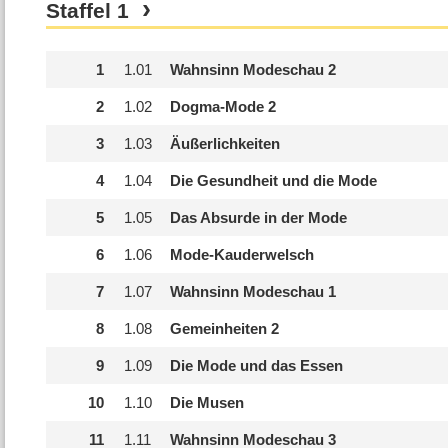
Staffel
1
1
1.
01
Wahnsinn Modeschau 2
2
1.
02
Dogma-Mode 2
3
1.
03
Äußerlichkeiten
4
1.
04
Die Gesundheit und die Mode
5
1.
05
Das Absurde in der Mode
6
1.
06
Mode-Kauderwelsch
7
1.
07
Wahnsinn Modeschau 1
8
1.
08
Gemeinheiten 2
9
1.
09
Die Mode und das Essen
10
1.
10
Die Musen
11
1.
11
Wahnsinn Modeschau 3