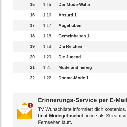
15
1.
15
Der Mode-Wahn
16
1.
16
Absurd 1
17
1.
17
Abgehoben
18
1.
18
Gemeinheiten 1
19
1.
19
Die Reichen
20
1.
20
Die Jugend
21
1.
21
Müde und nervig
22
1.
22
Dogma-Mode 1
Erinnerungs-Service per
E-Mai
TV Wunschliste informiert dich kostenlos
liest Modegetuschel
online als Stream ve
Fernsehen läuft.