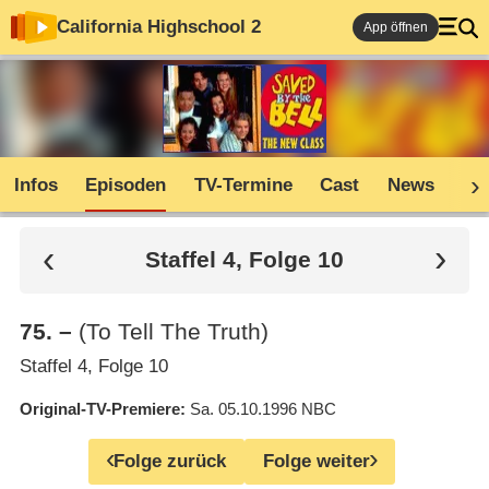
California Highschool 2
App öffnen
Infos
Episoden
TV-Termine
Cast
News
Co
Staffel 4, Folge 10
75
.
–
(To Tell The Truth)
Staffel 4, Folge 10
Original-TV-Premiere
Sa. 05.10.1996
NBC
Folge zurück
Folge weiter