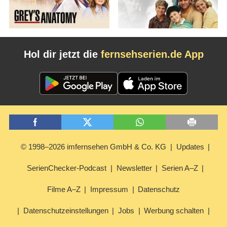
Hol dir jetzt die
fernsehserien.de App
© 1998–2026 imfernsehen GmbH & Co. KG
Updates
SerienChecker-Podcast
Newsletter
Serien A–Z
Filme A–Z
Impressum
Datenschutz
Datenschutzeinstellungen
Jobs
Werbung schalten