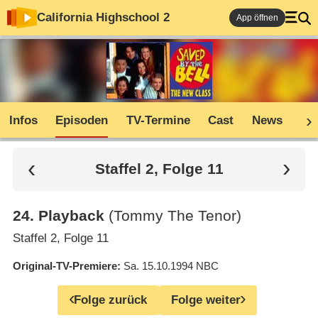
California Highschool 2
App öffnen
Infos
Episoden
TV-Termine
Cast
News
Co
Staffel 2, Folge 11
24
.
Playback
(Tommy The Tenor)
Staffel 2, Folge 11
Original-TV-Premiere
Sa. 15.10.1994
NBC
Folge zurück
Folge weiter