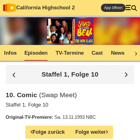
California Highschool 2
App öffnen
Infos
Episoden
TV-Termine
Cast
News
Co
Staffel 1, Folge 10
10
.
Comic
(Swap Meet)
Staffel 1, Folge 10
Original-TV-Premiere
Sa. 13.11.1993
NBC
Folge zurück
Folge weiter