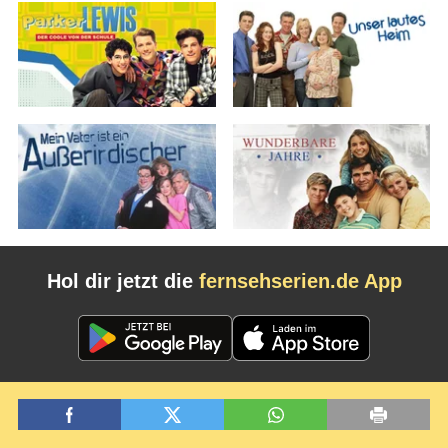
Hol dir jetzt die
fernsehserien.de App