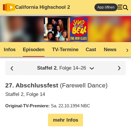
California Highschool 2
App öffnen
Infos
Episoden
TV-Termine
Cast
News
Co
Staffel
2
, Folge 14⁠–⁠26
27
.
Abschlussfest
(Farewell Dance)
Staffel 2, Folge 14
Original-TV-Premiere
Sa. 22.10.1994
NBC
mehr Infos