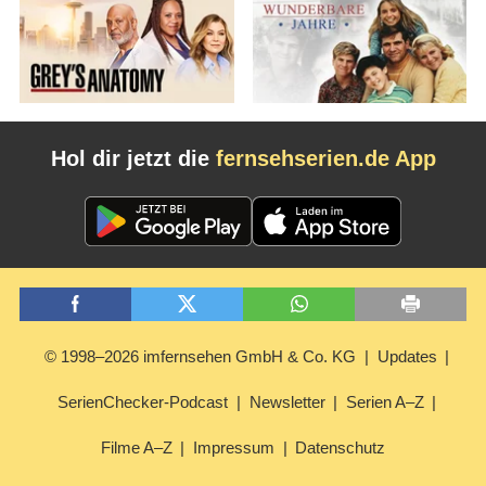
Hol dir jetzt die
fernsehserien.de App
© 1998–2026 imfernsehen GmbH & Co. KG
Updates
SerienChecker-Podcast
Newsletter
Serien A–Z
Filme A–Z
Impressum
Datenschutz