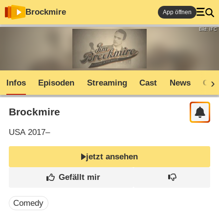
Brockmire
App öffnen
Bild: IFC
Infos
Episoden
Streaming
Cast
News
Com
Brockmire
USA
2017–
jetzt ansehen
Comedy