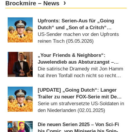
Brockmire – News
Upfronts: Serien-Aus für „Going
Dutch“ und „Son of a Critch“
beschlossen
US-Sender machen vor den Upfronts
reinen Tisch (
05.05.2026
)
„Your Friends & Neighbors“:
Juwelendieb aus Absturzangst –
Review
Die satirische Dramedy mit Jon Hamm
hat ihren Tonfall noch nicht so recht
gefunden (
10.04.2025
)
[UPDATE] „Going Dutch“: Langer
Trailer zu neuer FOX-Serie mit Denis
Leary („Rescue Me“)
Serie um strafversetzte US-Soldaten in
den Niederlanden (
02.01.2025
)
Die neuen Serien 2025 – Von Sci-Fi
bis Comic, von Miniserie bis Spin-