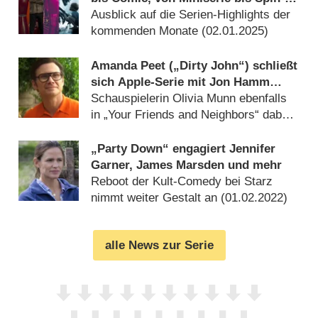
Off
Ausblick auf die Serien-Highlights der
kommenden Monate (
02.01.2025
)
Amanda Peet („Dirty John“) schließt
sich Apple-Serie mit Jon Hamm
(„Mad Men“) an
Schauspielerin Olivia Munn ebenfalls
in „Your Friends and Neighbors“ dabei
(
16.03.2024
)
„Party Down“ engagiert Jennifer
Garner, James Marsden und mehr
Reboot der Kult-Comedy bei Starz
nimmt weiter Gestalt an (
01.02.2022
)
alle News zur Serie