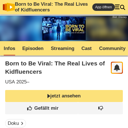
Born to Be Viral: The Real Lives
App öffnen
of Kidfluencers
Bild: Disney
Infos
Episoden
Streaming
Cast
Community
Born to Be Viral: The Real Lives of
Kidfluencers
USA
2025–
jetzt ansehen
Doku