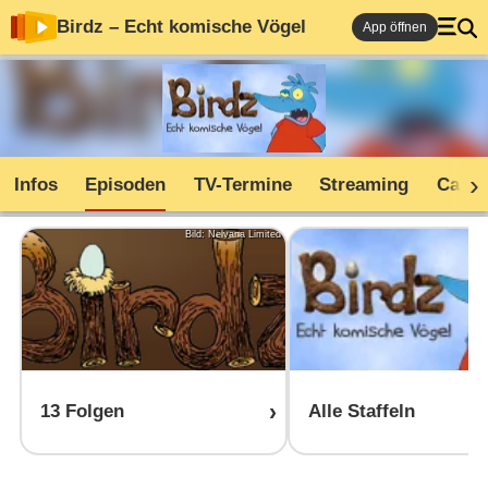
Birdz – Echt komische Vögel
App öffnen
Infos
Episoden
TV-Termine
Streaming
Cast
Bild: Nelvana Limited
13 Folgen
Alle Staffeln