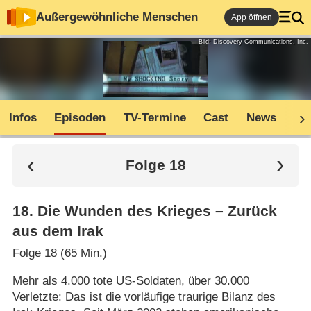
Außergewöhnliche Menschen
App öffnen
Bild: Discovery Communications, Inc.
Infos
Episoden
TV-Termine
Cast
News
Co
Folge 18
18
.
Die Wunden des Krieges – Zurück
aus dem Irak
Folge 18 (65 Min.)
Mehr als 4.000 tote US-Soldaten, über 30.000
Verletzte: Das ist die vorläufige traurige Bilanz des