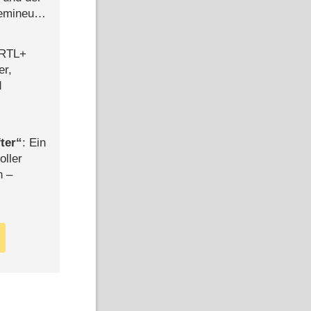
semineuen
hen
-
 RTL+
er,
d
ter
: Ein
oller
n –