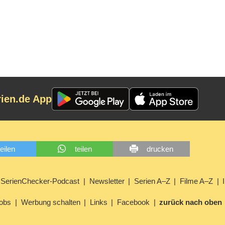
rien.de App
teilen
teilen
drucken
SerienChecker-Podcast
Newsletter
Serien A–Z
Filme A–Z
obs
Werbung schalten
Links
Facebook
zurück nach oben