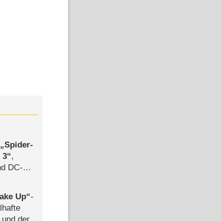
,
Spider-
 3
,
d DC-
ce
ake Up
-
lhafte
 und der