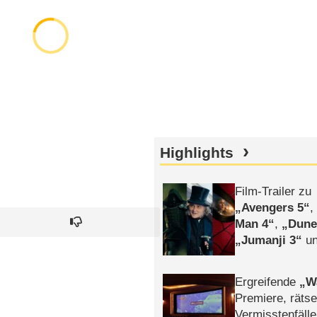
Highlights
Film-Trailer zu
Avengers 5
Man 4
,
Dune
Jumanji 3
un
Horror
Clayfa
Ergreifende
W
Premiere, rätse
Vermisstenfälle