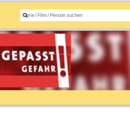
n A–Z
Filme A–Z