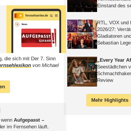
Einstand des 
Tatort: Münc
Duos
RTL, VOX und
2026/​27: Verrät
Gladiatoren un
Sebastian Lege
 die sich mit Der 7. Sinn
Every Year Af
ernsehlexikon
von Michael
Seestädtchen v
Schmachthake
Review
gen
Mehr Highlights
l
, wenn
Aufgepasst –
der im Fernsehen läuft.