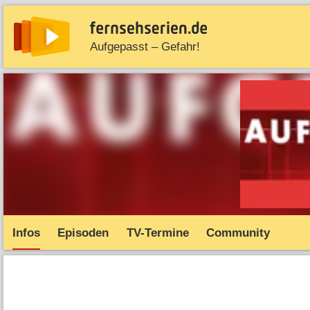
Aufgepasst – Gefahr!
News
Entdecken
Streaming
TV-Starts
Serie
Infos
Episoden
TV-Termine
Community